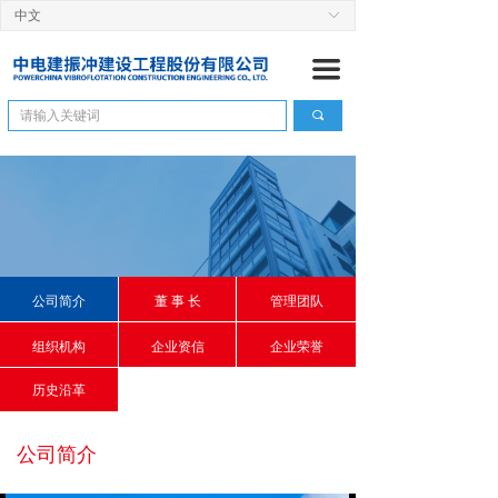
中文
ꀅ
首页
끀
关于我们
끠
公司简介
ꄷ
董 事 长
ꄷ
管理团队
ꄷ
组织机构
ꄷ
公司简介
董 事 长
管理团队
企业资信
ꄷ
组织机构
企业资信
企业荣誉
历史沿革
ꄷ
历史沿革
工程管理
公司简介
建设快讯
ꄷ