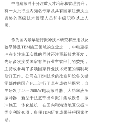
中电建振冲十分注重人才培养和管理提升，
企业要闻
ꄷ
有一大批行业内知名专家及具有国家注册执业
资格的高级技术管理人员和中级职称以上人
集团新闻
ꄷ
员。
企业文化
作为国内最早进行振冲技术研究和应用以及
文化理念
ꄷ
较早涉足TBM施工领域的企业之一，中电建振
冲在专注施工实践的同时还注重新技术开发，
党群工作
ꄷ
先后多次接受国家有关行业主管部门的委托，
主持或参与了多项国家行业技术规范的编制与
社会责任
ꄷ
修订工作。公司在TBM技术的改造和设备关键
零部件的国产化上进行了卓有成效的探索，自
振冲刊物
ꄷ
主研发了45～260kW电动振冲器、大功率液压
振冲器、新型干法底部出料振冲集成设备、振
招贤纳才
冲施工一体化桩机，在国内和港澳地区仅振冲
校园招聘
ꄷ
类专利近40项，多项TBM研究成果获得国家奖
励。
社会招聘
ꄵ