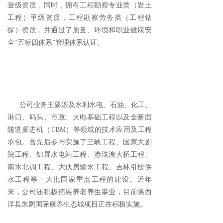
壹级资质，同时，拥有工程勘察专业类（岩土
园林绿化
넸
工程）甲级资质，工程勘察劳务类（工程钻
探）资质，并通过了质量、环境和职业健康安
城镇化建设与养老养生项目
넸
全“五标四体系”管理体系认证。
国际工程
넸
安全生产
ꄷ
科技研发
公司业务主要涉及水利水电、石油、化工、
港口、码头、市政、火电基础工程以及全断面
专利科研
ꄷ
隧道掘进机（TBM）等领域的技术应用及工程
承包。曾先后参与实施了三峡工程、国家大剧
高新技术
ꄷ
院工程、锦屏水电站工程、港珠澳大桥工程、
南水北调工程、大伙房输水工程、吉林引松供
新闻中心
水工程等一大批国家重点工程的建设。近年
中标信息
ꄷ
来，公司还积极拓展养老养生事业，目前陕西
洋县朱鹮国际康养生态城项目正在积极实施。
企业公告
ꄷ