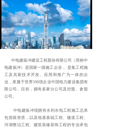
工程展示
ꄷ
水利水电工程
넸
水工隧洞TBM工程
넸
河湖整治工程
넸
Loaded
:
Progress
:
Mute
0%
0%
发电厂基础工程
넸
中电建振冲建设工程股份有限公司（简称中
电建振冲）是国家一级施工企业， 是集工程施
石油、石化、LNG地基、基础工程
넸
工及其新技术开发、应用和推广为一体的企
业，隶属于世界500强企业中国电力建设集团有
港口、码头地基基础工程
넸
限公司。目前，拥有多家分公司及控股、参股
公司。
工民建及市政基础工程
넸
新能源
넸
中电建振冲现拥有水利水电工程施工总承
包壹级资质，以及地基基础工程、隧道工程、
勘察工程
넸
河湖整治工程、建筑装修装饰工程的专业承包