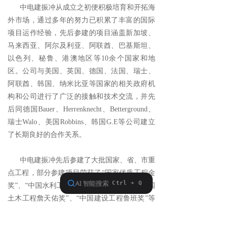
中电建振冲从成立之初便积极培育和开拓海
联系我们
外市场，通过多年的努力已积累了丰富的国际
项目运作经验，先后参建的项目涵盖新加坡、
马来西亚、阿尔及利亚、阿联酋、巴基斯坦、
以色列、秘鲁、港澳地区等10余个国家和地
区。公司与美国、英国、德国、法国、瑞士、
阿联酋、韩国、纳米比亚等国家的相关政府机
构和公司进行了广泛的接触和技术交流，并先
后同德国Bauer、Herrenknecht、Betterground、
瑞士Walo、美国Robbins、韩国G.E等公司建立
了长期良好的合作关系。
中电建振冲先后参建了大批国家、省、市重
点工程，部分参建项目荣获了“国家优质工程金
奖”、“中国水利工程优质奖（大禹奖）”、“中国
土木工程詹天佑奖”、“中国建设工程鲁班奖”等
多项在行业内部具有重要影响力的奖项；是北
京市纳税信用A级企业；获华夏银行A级信誉