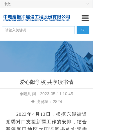
中文
ꀅ
首页
끀
关于我们
끠
公司简介
ꄷ
董 事 长
ꄷ
管理团队
ꄷ
组织机构
ꄷ
爱心献学校 共享读书情
企业资信
ꄷ
创建时间：
2023-05-11
10:45
历史沿革
ꄷ
浏览量：
2824
넶
工程管理
2023年4月13日，根据东湖街道
党委对口支援新疆工作的安排，结合
建设快讯
ꄷ
新疆和田地区对
国语图书的实际需