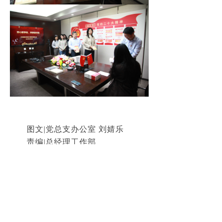
园林绿化
넸
城镇化建设与养老养生项目
넸
国际工程
넸
安全生产
ꄷ
科技研发
专利科研
ꄷ
图文|党总支办公室 刘婧乐
责编|总经理工作部
高新技术
ꄷ
上一篇：
无
ꄴ
新闻中心
下一篇：
无
ꄲ
中标信息
ꄷ
企业公告
ꄷ
地址：
北京市朝阳区望京西园221号博泰大厦11层