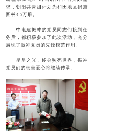
工程展示
求，朝阳共青团计划为和田地区捐赠
ꄷ
图书3.5万册。
水利水电工程
넸
中电建振冲的党员同志们接到任
水工隧洞TBM工程
넸
务后，都积极参加了此次活动，充分
展现了振冲党员的先锋模范作用。
河湖整治工程
넸
发电厂基础工程
넸
星星之光，终会照亮世界，振冲
党员们的慈善爱心将继续传承。
石油、石化、LNG地基、基础工程
넸
港口、码头地基基础工程
넸
工民建及市政基础工程
넸
新能源
넸
勘察工程
넸