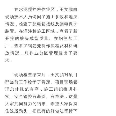
园林绿化
넸
　　在水泥搅拌桩作业区，王文鹏向
现场技术人员询问了施工参数和地层
城镇化建设与养老养生项目
넸
情况，检查了配电箱接线及漏电保护
国际工程
넸
装置。在灌注桩施工区域，查看了新
开挖的桩头成型质量。在钢筋加工
安全生产
ꄷ
厂，查看了钢筋笼制作流程及材料码
科技研发
放情况，对作业分区管理提出了要
求。
专利科研
ꄷ
　　现场检查结束后，王文鹏对项目
高新技术
ꄷ
部当前工作给予了肯定。项目现场管
新闻中心
理总体规范有序，施工组织推进扎
实，安全管控有基础、有章法，这是
中标信息
ꄷ
大家共同努力的结果。希望大家保持
住这股劲头，把已有的好做法坚持下
企业公告
ꄷ