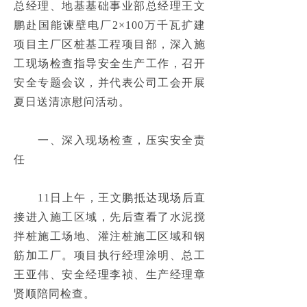
总经理、地基基础事业部总经理王文
工程展示
ꄷ
鹏赴国能谏壁电厂2×100万千瓦扩建
项目主厂区桩基工程项目部，深入施
水利水电工程
넸
工现场检查指导安全生产工作，召开
水工隧洞TBM工程
넸
安全专题会议，并代表公司工会开展
夏日送清凉慰问活动。
河湖整治工程
넸
发电厂基础工程
　　一、深入现场检查，压实安全责
넸
任
石油、石化、LNG地基、基础工程
넸
　　11日上午，王文鹏抵达现场后直
港口、码头地基基础工程
넸
接进入施工区域，先后查看了水泥搅
工民建及市政基础工程
넸
拌桩施工场地、灌注桩施工区域和钢
筋加工厂。项目执行经理涂明、总工
新能源
넸
王亚伟、安全经理李祯、生产经理章
勘察工程
贤顺陪同检查。
넸