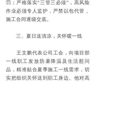
罚；严格落实“三管三必须”，高风险
作业必须专人监护，严禁以包代管，
施工合同逐级交底。
　　三、夏日送清凉，关怀暖一线
　　王文鹏代表公司工会，向项目部
一线职工发放防暑降温及生活慰问
品，精准贴合夏季施工一线需求，切
实把组织关怀送到职工身边。他对高
温期间施工作业提出要求：项目部要
合理安排作业时间，避开高温时段，
做好防暑降温保障；工人宿舍要加强
用电用气管理，每周例行检查，保障
生活区安全。同时强调，一线人员是
项目推进的基础，要把后勤保障做