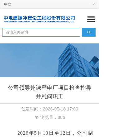
中文
ꀅ
首页
끀
关于我们
끠
公司简介
ꄷ
董 事 长
ꄷ
管理团队
ꄷ
组织机构
ꄷ
公司领导赴谏壁电厂项目检查指导
企业资信
ꄷ
并慰问职工
历史沿革
ꄷ
创建时间：
2026-05-18
17:00
浏览量：
886
工程管理
넶
建设快讯
ꄷ
　　2026年5月10日至12日，公司副