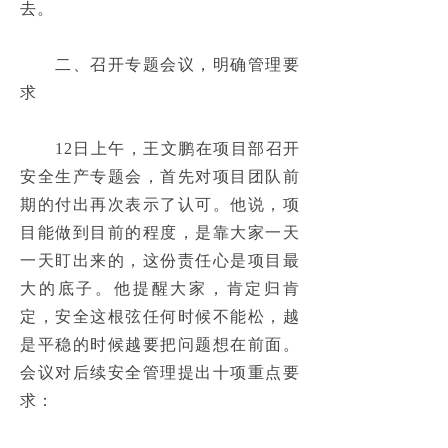
去。
企业要闻
ꄷ
　　二、召开专题会议，明确管理要
集团新闻
ꄷ
求
企业文化
　　12日上午，王文鹏在项目部召开
文化理念
ꄷ
安全生产专题会，首先对项目团队前
期的付出再次表示了认可。他说，项
党群工作
ꄷ
目能做到目前的程度，是靠大家一天
社会责任
ꄷ
一天盯出来的，这份责任心是项目最
大的底子。他提醒大家，肯定归肯
振冲刊物
ꄷ
定，安全这根弦任何时候不能松，越
招贤纳才
是平稳的时候越要把问题想在前面。
会议对后续安全管理提出十项重点要
校园招聘
ꄷ
社会招聘
ꄵ